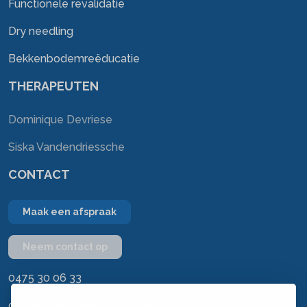
Functionele revalidatie
Dry needling
Bekkenbodemreëducatie
THERAPEUTEN
Dominique Devriese
Siska Vandendriessche
CONTACT
Maak een afspraak
Neem contact op
0475 30 06 33
dominique@kinekachtem.be