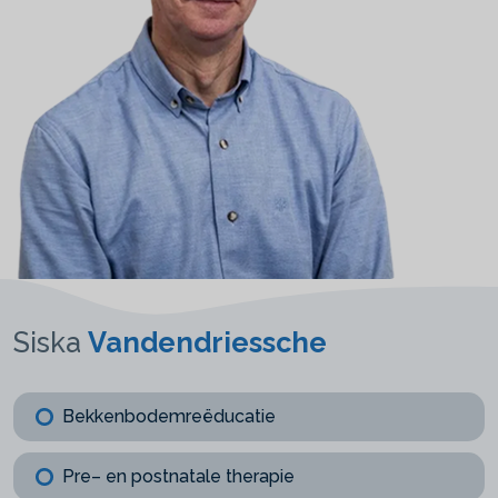
Siska
Vandendriessche
Bekkenbodemreëducatie
Pre– en postnatale therapie